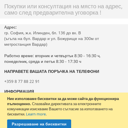
Покупки или консултация на място на адрес,
само след предварителна уговорка !
Адрес:
гр. София, ж.к. Илинден, бл. 136 до вх. В
(ъгъла на бул. Вардар и ул. Божурище на 300м от
метростанция Вардар)
Работно време: вторник и четвъртък 8:30 - 16:30 ч,
понеделник, сряда и петък 8:30 - 17:30 ч
НАПРАВЕТЕ ВАШАТА ПОРЪЧКА НА ТЕЛЕФОНИ
+359 8 77 88 22 91
ИНФОРМАЦИЯ
Ние използваме бисквитки за да може сайта да функционира
Ценови листи
пълноценно.
Спазвайки директивата за електронните
Общи условия за позлване и Бисквитки
комуникации изискваме Вашето съгласие за използването на
Свържете се с нас
бисквитки.
Learn more
.
Подробно търсене
Разрешаване на бисквитки
Контрол Уотър ЕООД - Всички права запазени (Copyright).