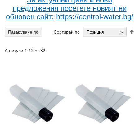
предложения посетете новият ни
обновен сайт:
https://control-water.bg/
На
Сортирай по
Пазаруване по
н
по
Артикули
1
-
12
от
32