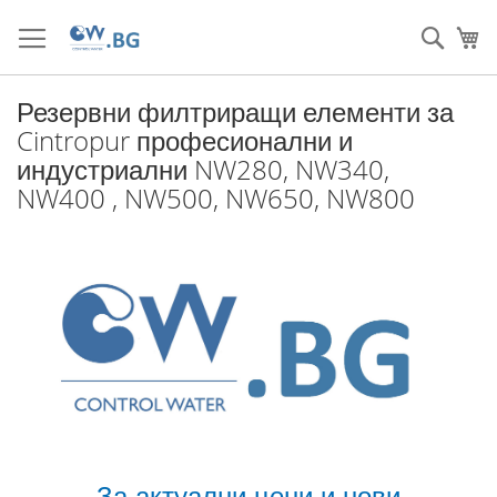
Прескачане
към
Търс
Мо
съдържанието
Резервни филтриращи елементи за
Cintropur професионални и
индустриални NW280, NW340,
NW400 , NW500, NW650, NW800
За актуални цени и нови