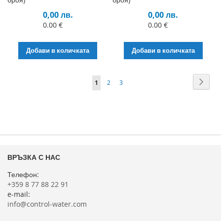
0,00 лв.
0,00 лв.
0.00 €
0.00 €
Добави в количката
Добави в количката
Страница
Стра
Напр
В
Страница
Страница
1
2
3
момента
четете
страница
ВРЪЗКА С НАС
Телефон:
+359 8 77 88 22 91
e-mail:
info@control-water.com