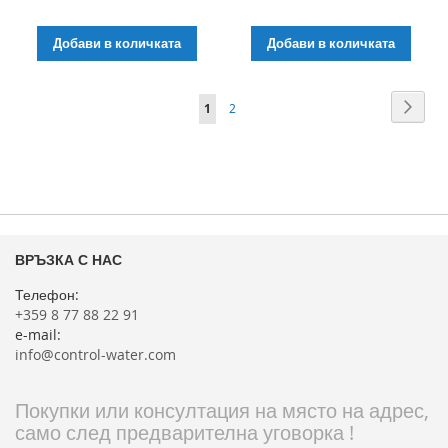
Добави в количката
Добави в количката
Страница
Стра
Напр
В
Страница
1
2
момента
четете
страница
ВРЪЗКА С НАС
Телефон:
+359 8 77 88 22 91
e-mail:
info@control-water.com
Покупки или консултация на място на адрес,
само след предварителна уговорка !