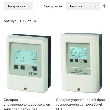
На
Сортирай по
Пазаруване по
н
по
Артикули
1
-
12
от
16
Соларнo
Соларно управление с 3 броя
управление,диференциален
температурни сензори Sorel
терморегулатор (без
MTDC