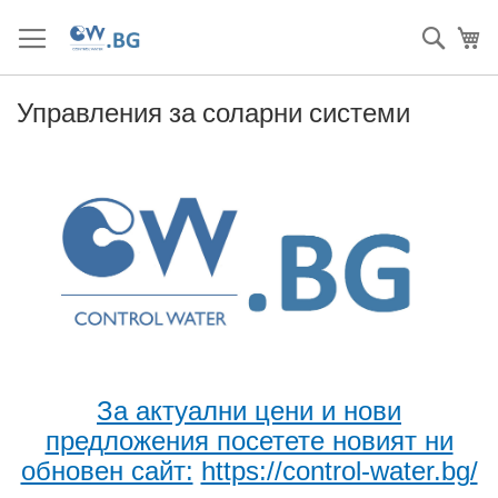
Прескачане
към
Търс
Мо
съдържанието
Управления за соларни системи
За актуални цени и нови
предложения посетете новият ни
обновен сайт:
https://control-water.bg/