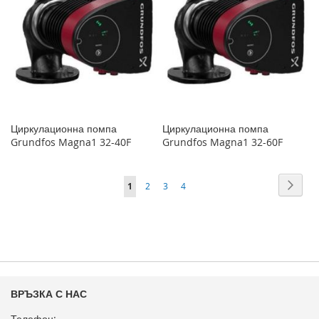
Циркулационна помпа
Циркулационна помпа
Grundfos Magna1 32-40F
Grundfos Magna1 32-60F
Страница
Стра
Напр
В
Страница
Страница
Страница
1
2
3
4
момента
четете
страница
ВРЪЗКА С НАС
Телефон: