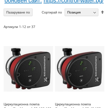
обновен сайт:
https://control-water.bg/
На
Сортирай по
Пазаруване по
н
по
Артикули
1
-
12
от
37
Циркулационна помпа
Циркулационна помпа