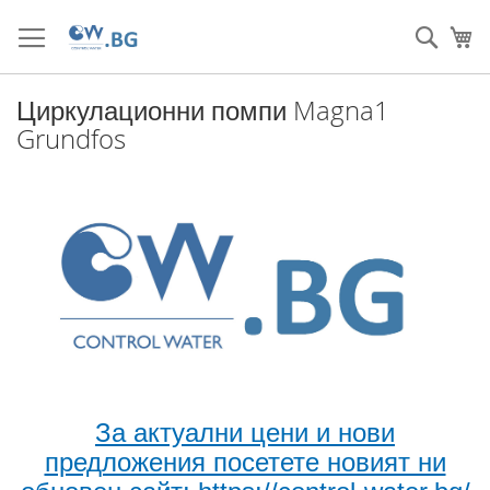
Прескачане
към
Търс
Мо
съдържанието
Циркулационни помпи Magna1
Grundfos
За актуални цени и нови
предложения посетете новият ни